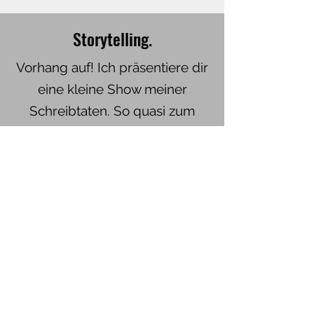
Storytelling.
Vorhang auf! Ich präsentiere dir
eine kleine Show meiner
Schreibtaten. So quasi zum
Kurzstöbern bei Zeitnot. Drüben,
bei meinen
Schreibtaten
zeige ich
dir meine Schmuckstücke.
Tauch tiefer in meine Schreibtaten ein