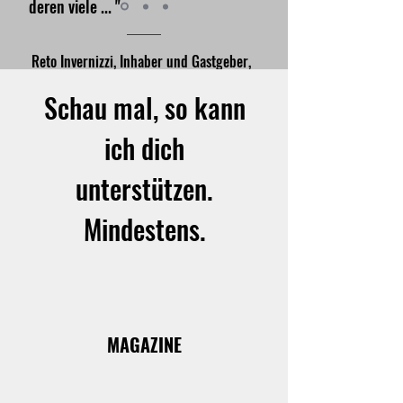
deren viele ... "
Reto Invernizzi, Inhaber und Gastgeber,
Kemmeribodenbad
Schau mal, so kann
www.kemmeriboden.ch
ich dich
unterstützen.
Mindestens.
MAGAZINE