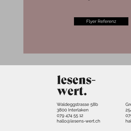
Flyer Referenz
Waldeggstrasse 58b
Gr
3800 Interlaken
25
079 474 55 12
07
hallo@lesens-wert.ch
ha