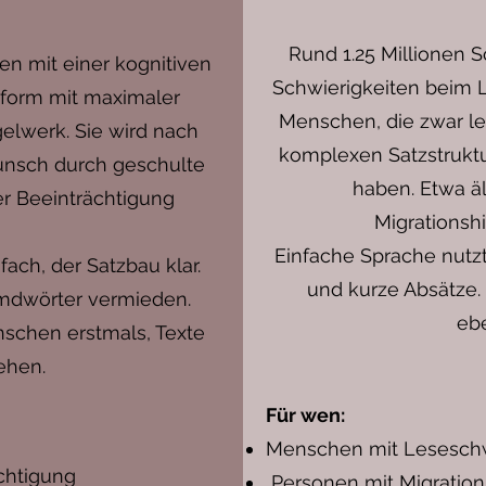
Rund 1.25 Millionen
en mit einer kognitiven
Schwierigkeiten beim L
chform mit maximaler
Menschen, die zwar le
lwerk. Sie wird nach
komplexen Satzstrukt
nsch durch geschulte
haben. Etwa ä
er Beeinträchtigung
Migrationsh
Einfache Sprache nutzt
fach, der Satzbau klar.
und kurze Absätze. 
emdwörter vermieden.
ebe
nschen erstmals, Texte
tehen.
Für wen:
Menschen mit Lesesc
chtigung
Personen mit Migration