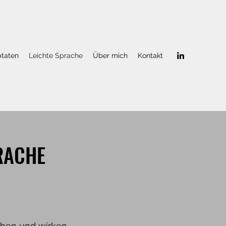
btaten
Leichte Sprache
Über mich
Kontakt
RACHE
schen und wirken