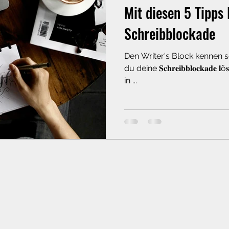
Mit diesen 5 Tipps 
Schreibblockade
Den Writer's Block kennen 
du deine 𝐒𝐜𝐡𝐫𝐞𝐢𝐛𝐛𝐥𝐨𝐜𝐤𝐚𝐝𝐞 𝐥ö𝐬𝐞𝐧 kannst, erfährst du heute
in ...